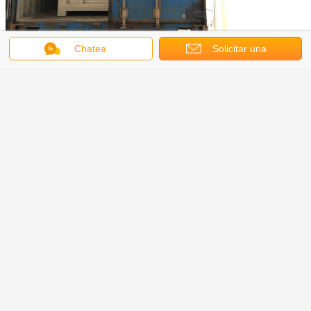
Chatea
Solicitar una
cotización
La industria Co de
palanca
la
tiene más de 19 años de experiencia
en la industria de cristal de
la
máquina.
¡Somos continuos, apenas para el cliente Satisfication!
Persona de contacto:
Sr. Kevin
Cargo:
Director de ventas
WHATSAPP:
+86 136 5379 2967
Skype:
el glasstempering
Correo electrónico:
sales@leverglass.com
www.leverglass.com
Página web:
Vidrio templado
Etiquetas: