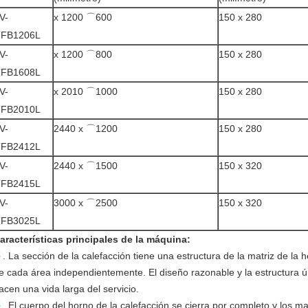
V-
x 1200 ⌒600
150 x 280
TFB1206L
V-
x 1200 ⌒800
150 x 280
TFB1608L
V-
x 2010 ⌒1000
150 x 280
TFB2010L
V-
2440 x ⌒1200
150 x 280
TFB2412L
V-
2440 x ⌒1500
150 x 320
TFB2415L
V-
3000 x ⌒2500
150 x 320
TFB3025L
aracterísticas principales de la máquina:
►
. La sección de la calefacción tiene una estructura de la matriz de la 
e cada área independientemente. El diseño razonable y la estructura ú
acen una vida larga del servicio.
►
. El cuerpo del horno de la calefacción se cierra por completo y los ma