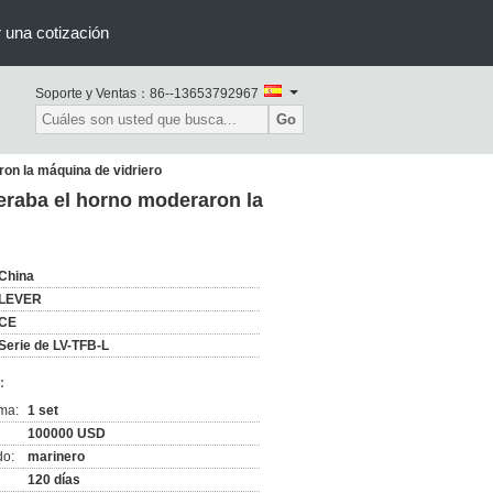
r una cotización
Soporte y Ventas：
86--13653792967
Go
ron la máquina de vidriero
deraba el horno moderaron la
China
LEVER
CE
Serie de LV-TFB-L
:
ma:
1 set
100000 USD
do:
marinero
120 días