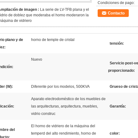
Condiciones de pago:
Ampliación de imagen :
La serie de LV-TFB plana y el
Contacto
idrio de doblez que moderaba el horno moderaron la
áquina de vidriero
rio plano y de
horno de temple de cristal
tensión:
lez:
Nuevo
Servicio post-v
ndición:
proporcionado:
er (W):
Diferente por los modelos, 500KVA
Grueso de crista
Aparato electrodoméstico de los muebles de
icación:
las arquitecturas, arquitectura, muebles,
Garantía:
vidrio construc
El horno de vidriero de la máquina del
mbre del
temperd del alto rendimiento, horno de
color:
ducto: