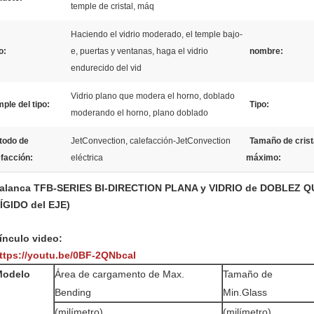
temple de cristal, máq
Haciendo el vidrio moderado, el temple bajo-
o:
e, puertas y ventanas, haga el vidrio
nombre:
endurecido del vid
Vidrio plano que modera el horno, doblado
ple del tipo:
Tipo:
moderando el horno, plano doblado
todo de
JetConvection, calefacción-JetConvection
Tamaño de crist
efacción:
eléctrica
máximo:
alanca TFB-SERIES BI-DIRECTION PLANA y VIDRIO de DOBLEZ
ÍGIDO del EJE)
ínculo video:
ttps://youtu.be/0BF-2QNbcaI
Modelo
Área de cargamento de Max.
Tamaño de
Bending
Min.Glass
(milímetro)
(milímetro)