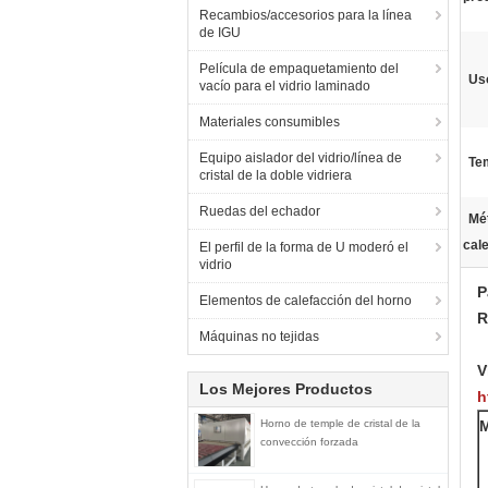
Recambios/accesorios para la línea
de IGU
Película de empaquetamiento del
Us
vacío para el vidrio laminado
Materiales consumibles
Equipo aislador del vidrio/línea de
Tem
cristal de la doble vidriera
Ruedas del echador
Mé
cal
El perfil de la forma de U moderó el
vidrio
P
Elementos de calefacción del horno
R
Máquinas no tejidas
V
Los Mejores Productos
h
Horno de temple de cristal de la
convección forzada