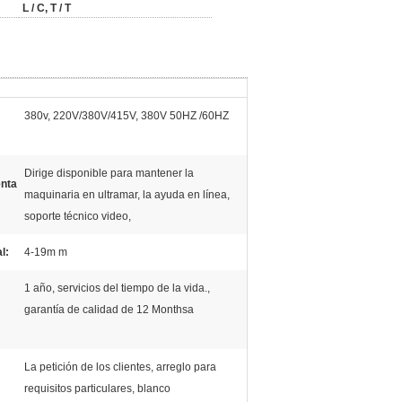
L / C, T / T
380v, 220V/380V/415V, 380V 50HZ /60HZ
Dirige disponible para mantener la
enta
maquinaria en ultramar, la ayuda en línea,
soporte técnico video,
l:
4-19m m
1 año, servicios del tiempo de la vida.,
garantía de calidad de 12 Monthsa
La petición de los clientes, arreglo para
requisitos particulares, blanco