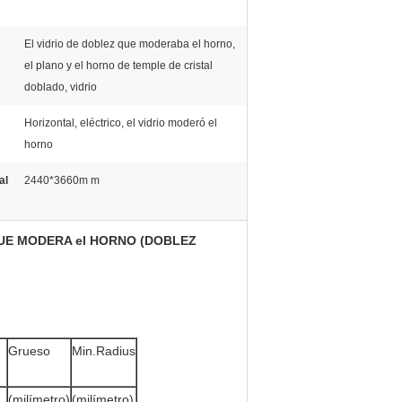
El vidrio de doblez que moderaba el horno,
el plano y el horno de temple de cristal
doblado, vidrio
Horizontal, eléctrico, el vidrio moderó el
horno
al
2440*3660m m
 QUE MODERA el HORNO (DOBLEZ
Grueso
Min.Radius
(milímetro)
(milímetro)