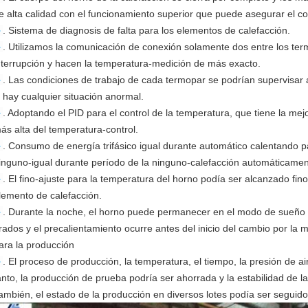
e alta calidad con el funcionamiento superior que puede asegurar el
►
. Sistema de diagnosis de falta para los elementos de calefacción.
►
. Utilizamos la comunicación de conexión solamente dos entre los ter
nterrupción y hacen la temperatura-medición de más exacto.
►
. Las condiciones de trabajo de cada termopar se podrían supervisar 
i hay cualquier situación anormal.
►
. Adoptando el PID para el control de la temperatura, que tiene la mejor
ás alta del temperatura-control.
►
. Consumo de energía trifásico igual durante automático calentando pa
inguno-igual durante período de la ninguno-calefacción automáticamen
►
. El fino-ajuste para la temperatura del horno podía ser alcanzado fi
lemento de calefacción.
►
. Durante la noche, el horno puede permanecer en el modo de sueño
rados y el precalientamiento ocurre antes del inicio del cambio por la
ara la producción
►
. El proceso de producción, la temperatura, el tiempo, la presión de air
anto, la producción de prueba podría ser ahorrada y la estabilidad de 
ambién, el estado de la producción en diversos lotes podía ser seguido