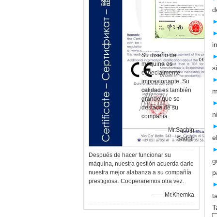
d
i
Su diseño de
máquina es
s
especialmente
impresionante. Su
calidad es también
m
grande que se
destaca de su
n
compañía.
—— Mr.Sachin
e
Sadgir
Después de hacer funcionar su
g
máquina, nuestra gestión acuerda darle
p
nuestra mejor alabanza a su compañía
prestigiosa. Cooperaremos otra vez.
—— Mr.Khemka
t
T