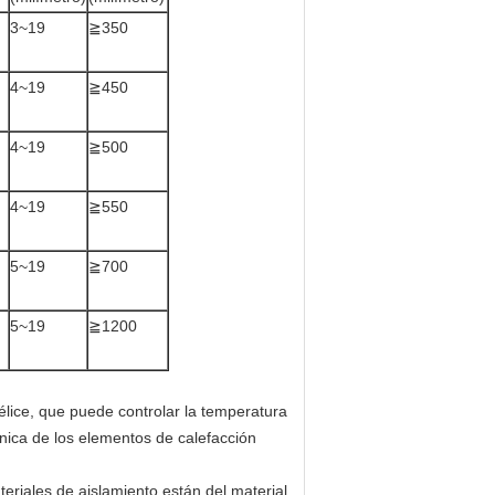
3~19
≧350
4~19
≧450
4~19
≧500
4~19
≧550
5~19
≧700
5~19
≧1200
hélice, que puede controlar la temperatura
nica de los elementos de calefacción
teriales de aislamiento están del material