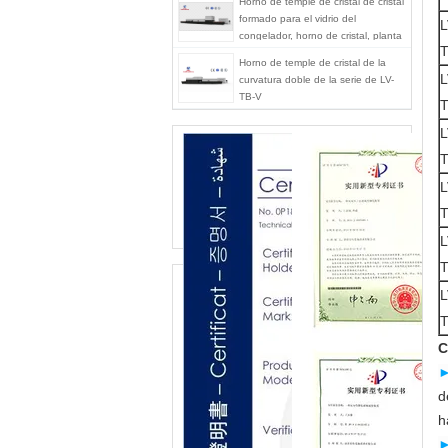
Horno de temple de cristal de cristal
formado para el vidrio del
L
congelador, horno de cristal, planta
de cristal del endurecimiento
Horno de temple de cristal de la
L
curvatura doble de la serie de LV-
TB-V
L
L
L
L
C
d
h