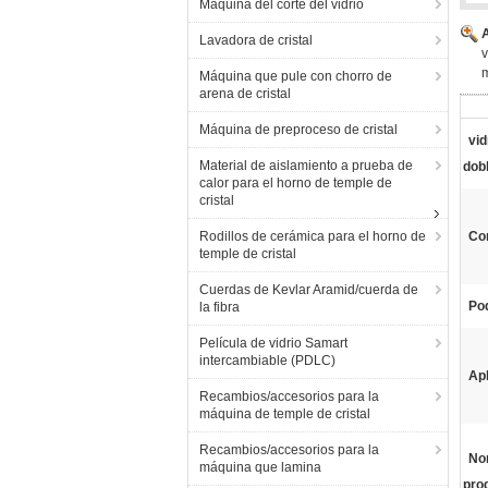
Máquina del corte del vidrio
Lavadora de cristal
v
m
Máquina que pule con chorro de
arena de cristal
Máquina de preproceso de cristal
vid
Material de aislamiento a prueba de
dob
calor para el horno de temple de
cristal
Rodillos de cerámica para el horno de
Co
temple de cristal
Cuerdas de Kevlar Aramid/cuerda de
Pod
la fibra
Película de vidrio Samart
intercambiable (PDLC)
Apl
Recambios/accesorios para la
máquina de temple de cristal
Recambios/accesorios para la
No
máquina que lamina
pro