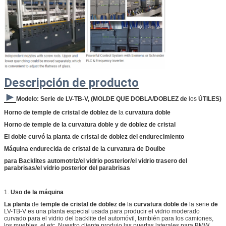
Descripción de producto
►
Modelo: Serie de LV-TB-V, (MOLDE QUE DOBLA/DOBLEZ de
los
ÚTILES)
Horno de temple de cristal de doblez de
la
curvatura doble
Horno de temple de la curvatura doble y de doblez de cristal
El doble curvó la planta de cristal de doblez del endurecimiento
Máquina endurecida de cristal de la curvatura de Doulbe
para Backlites automotriz/el vidrio posterior/el vidrio trasero del
parabrisas/el vidrio posterior del parabrisas
1.
Uso de la máquina
La planta
de
temple de cristal de doblez de
la
curvatura doble de
la serie
de
LV-TB-V es una planta especial usada para producir el vidrio moderado
curvado para el vidrio del backlite del automóvil, también para los camiones,
los muebles, el etc. Nuestro cliente produjo las puertas laterales para BMW,