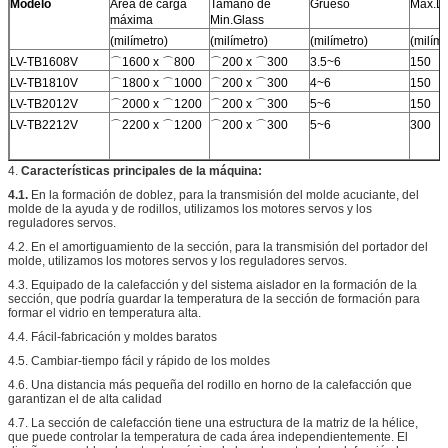
Modelo
Área de carga
Tamaño de
Grueso
Max.D
máxima
Min.Glass
(milímetro)
(milímetro)
(milímetro)
(milíme
LV-TB1608V
⌒1600 x ⌒800
⌒200 x ⌒300
3.5~6
150
LV-TB1810V
⌒1800 x ⌒1000
⌒200 x ⌒300
4~6
150
LV-TB2012V
⌒2000 x ⌒1200
⌒200 x ⌒300
5~6
150
LV-TB2212V
⌒2200 x ⌒1200
⌒200 x ⌒300
5~6
300
4.
Características principales de la máquina:
4.1.
En la formación de doblez, para la transmisión del molde acuciante, del
molde de la ayuda y de rodillos, utilizamos los motores servos y los
reguladores servos.
4.2. En el amortiguamiento de la sección, para la transmisión del portador del
molde, utilizamos los motores servos y los reguladores servos.
4.3. Equipado de la calefacción y del sistema aislador en la formación de la
sección, que podría guardar la temperatura de la sección de formación para
formar el vidrio en temperatura alta.
4.4. Fácil-fabricación y moldes baratos
4.5. Cambiar-tiempo fácil y rápido de los moldes
4.6. Una distancia más pequeña del rodillo en horno de la calefacción que
garantizan el de alta calidad
4.7. La sección de calefacción tiene una estructura de la matriz de la hélice,
que puede controlar la temperatura de cada área independientemente. El