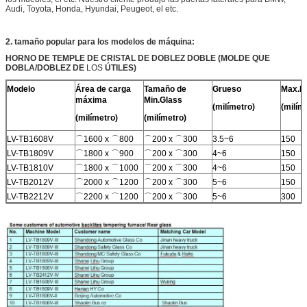
Audi, Toyota, Honda, Hyundai, Peugeot, el etc.
2. tamaño popular para los modelos de máquina:
HORNO DE TEMPLE DE CRISTAL DE DOBLEZ DOBLE (MOLDE QUE
DOBLA/DOBLEZ DE
LOS
ÚTILES)
Modelo
Área de carga
Tamaño de
Grueso
Max.D
máxima
Min.Glass
(milímetro)
(milím
(milímetro)
(milímetro)
LV-TB1608V
⌒1600 x ⌒800
⌒200 x ⌒300
3.5~6
150
LV-TB1809V
⌒1800 x ⌒900
⌒200 x ⌒300
4~6
150
LV-TB1810V
⌒1800 x ⌒1000
⌒200 x ⌒300
4~6
150
LV-TB2012V
⌒2000 x ⌒1200
⌒200 x ⌒300
5~6
150
LV-TB2212V
⌒2200 x ⌒1200
⌒200 x ⌒300
5~6
300