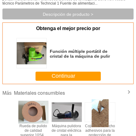
técnico Parámetros de Techncial 1 Fuente de alimentaci...
Descripción de producto >
Obtenga el mejor precio por
Función múltiple portátil de
cristal de la máquina de pulir
Continuar
Materiales consumibles
Más
de pulir
Rueda de pulido
Máquina pulidora
Cojines de corcho
La res
del vidrio
de calidad
de cristal eléctrica
adhesivos para la
desdent
mano
superior 10S40
para la
protección de
cristal de 