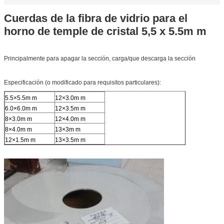
Cuerdas de la fibra de vidrio para el
horno de temple de cristal 5,5 x 5.5m m
Principalmente para apagar la sección, carga/que descarga la sección
Especificación (o modificado para requisitos particulares):
5.5×5.5m m
12×3.0m m
6.0×6.0m m
12×3.5m m
8×3.0m m
12×4.0m m
8×4.0m m
13×3m m
12×1.5m m
13×3.5m m