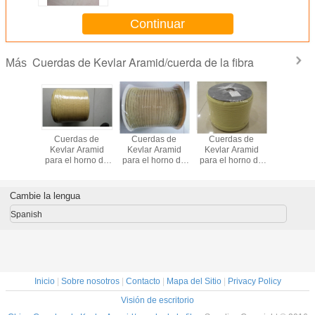
Continuar
Cuerdas de Kevlar Aramid/cuerda de la fibra
Más
as de
Cuerdas de
Cuerdas de
Cuerdas de
Cuerda
 Aramid
Kevlar Aramid
Kevlar Aramid
Kevlar Aramid
Aramid del
horno de
para el horno de
para el horno de
para el horno de
de Kevlar
e cristal
temple de cristal
temple de cristal 9
temple de cristal
en e
 10 x de
10 x 5m m
x 3m m
13 x 3.5m m
amortigu
amglass
de temp
Cambie la lengua
glass
cristal de
Spanish
Inicio
|
Sobre nosotros
|
Contacto
|
Mapa del Sitio
|
Privacy Policy
Visión de escritorio