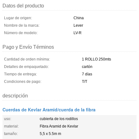
Datos del producto
Lugar de origen:
China
Nombre de la marca:
Lever
Número de modelo:
LV-R
Pago y Envío Términos
Cantidad de orden mínima:
1 ROLLO 250mts
Detalles de empaquetado:
cartón
Tiempo de entrega:
7 días
Condiciones de pago:
T/T
descripción
Cuerdas de Kevlar Aramid/cuerda de la fibra
uso:
cubierta de los rodillos
material:
Fibra Aramid de Kevlar
tamaño:
5,5 x 5.5m m