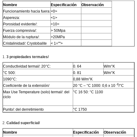
Nombre
Especificación
Observación
Funcionamiento hacia fuera:
<0>
Aspereza:
<1>
Porosidad evidente/:
<10>
Fuerza compresiva/:
> 50Mpa
Módulo de la ruptura/:
>20MPa
Cristalinidad/: Crystobalite
< 1="">
1.
3 propiedades termales/
Conductividad termal/: 20°C:
0. 64
W/m°K
°C 500:
0. 81
W/m°K
1090°C:
0,88 W/m°K
-6
Coeficiente de la extensión/
20 °C – °C 1000: 0,6 x 10
/°C
Max Use Temperature (solo) termal/: del
°C 16 50: °C 1100
ciclo
Punto/: del derretimiento
°C 1750
2.
Calidad superficial/
Nombre
Especificación
Observación