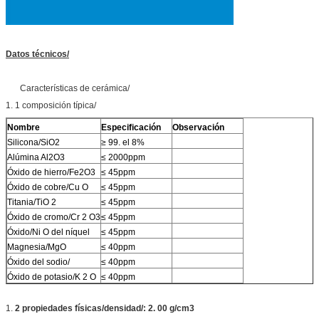
Datos técnicos/
Características de cerámica/
1. 1 composición típica/
Nombre
Especificación
Observación
Silicona/SiO2
≥ 99. el 8%
Alúmina Al2O3
≤ 2000ppm
Óxido de hierro/Fe2O3
≤ 45ppm
Óxido de cobre/Cu O
≤ 45ppm
Titania/TiO 2
≤ 45ppm
Óxido de cromo/Cr 2 O3
≤ 45ppm
Óxido/Ni O del níquel
≤ 45ppm
Magnesia/MgO
≤ 40ppm
Óxido del sodio/
≤ 40ppm
Óxido de potasio/K 2 O
≤ 40ppm
1.
2 propiedades físicas/densidad/: 2. 00 g/cm3