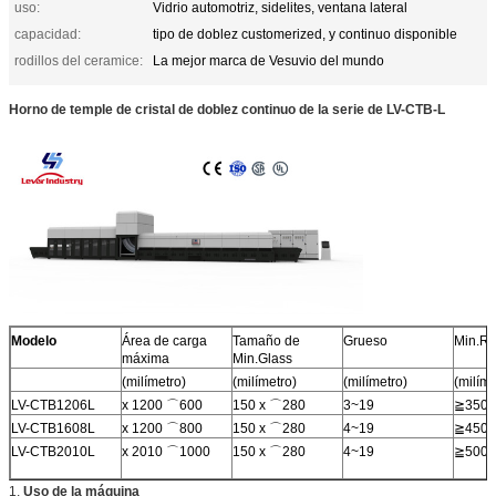
uso:
Vidrio automotriz, sidelites, ventana lateral
capacidad:
tipo de doblez customerized, y continuo disponible
rodillos del ceramice:
La mejor marca de Vesuvio del mundo
Horno de temple de cristal de doblez continuo de la serie de LV-CTB-L
Modelo
Área de carga
Tamaño de
Grueso
Min.Ra
máxima
Min.Glass
(milímetro)
(milímetro)
(milímetro)
(milíme
LV-CTB1206L
x 1200 ⌒600
150 x ⌒280
3~19
≧350
LV-CTB1608L
x 1200 ⌒800
150 x ⌒280
4~19
≧450
LV-CTB2010L
x 2010 ⌒1000
150 x ⌒280
4~19
≧500
1.
Uso de la máquina