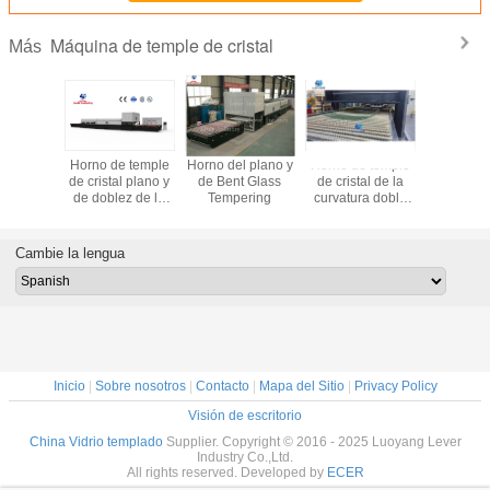
Máquina de temple de cristal
Más
e temple
Horno de temple
Horno del plano y
Horno de temple
Horno de
al de la
de cristal plano y
de Bent Glass
de cristal de la
de crista
ra doble
de doblez de la
Tempering
curvatura doble
convec
ie de LV-
serie de LV-TFB
para el horno de
forza
-V
recocido de cristal
posterior
Cambie la lengua
automotriz
Inicio
|
Sobre nosotros
|
Contacto
|
Mapa del Sitio
|
Privacy Policy
Visión de escritorio
China Vidrio templado
Supplier. Copyright © 2016 - 2025 Luoyang Lever
Industry Co.,Ltd.
All rights reserved. Developed by
ECER